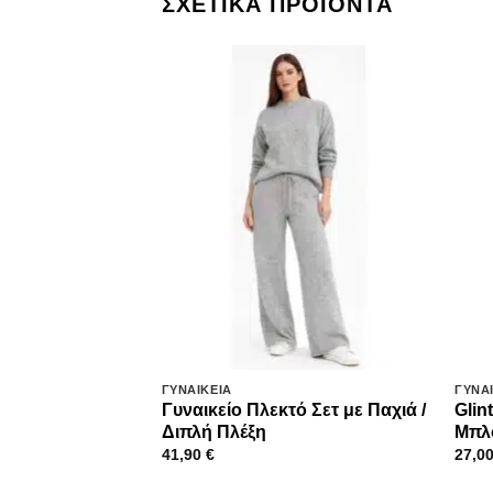
ΣΧΕΤΙΚΆ ΠΡΟΪΌΝΤΑ
ΓΥΝΑΙΚΕΊΑ
ΓΥΝΑ
Γυναικείο Πλεκτό Σετ με Παχιά /
Glin
Διπλή Πλέξη
Μπλο
41,90
€
27,0