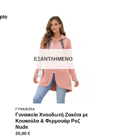
ΕΞΑΝΤΛΗΜΈΝΟ
ΓΥΝΑΙΚΕΊΑ
ΓΥΝΑΙΚΕΊΑ
Γυναικεία Χνουδωτή Ζακέτα με
Γυναικείο Τζιν 
Κουκούλα & Φερμουάρ Ροζ
Ελαστικό σε Φαρ
Nude
BlueBlack
25,00
€
34,90
€