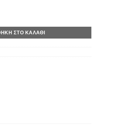
Μανίκι & Ζεστό Μαλακό Ύφασμα Μπλε ποσότητα
ΉΚΗ ΣΤΟ ΚΑΛΆΘΙ