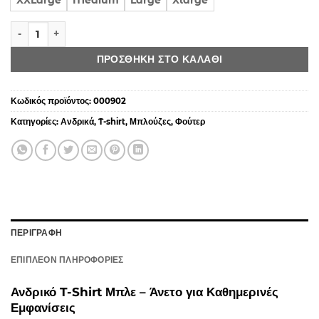
XXLarge
Medium
Large
Xlarge
Ανδρικό T-Shirt Μπλε – Άνετο για Καθημερινές Εμφανίσεις ποσότητ
ΠΡΟΣΘΉΚΗ ΣΤΟ ΚΑΛΆΘΙ
Κωδικός προϊόντος:
000902
Κατηγορίες:
Ανδρικά
,
T-shirt
,
Μπλούζες
,
Φούτερ
ΠΕΡΙΓΡΑΦΉ
ΕΠΙΠΛΈΟΝ ΠΛΗΡΟΦΟΡΊΕΣ
Ανδρικό T-Shirt Μπλε – Άνετο για Καθημερινές
Εμφανίσεις