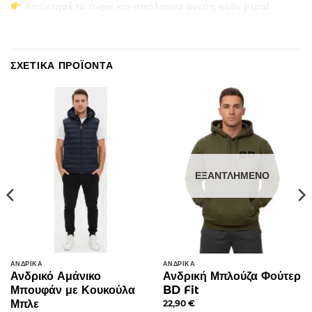
Απόκτησέ το τώρα και απόλαυσε άνεση κάθε μέρα!
ΣΧΕΤΙΚΆ ΠΡΟΪΌΝΤΑ
ΕΞΑΝΤΛΗΜΈΝΟ
ΑΝΔΡΙΚΆ
ΑΝΔΡΙΚΆ
Ανδρικό Αμάνικο
Ανδρική Μπλούζα Φούτερ
Μπουφάν με Κουκούλα
BD Fit
Μπλε
22,90
€