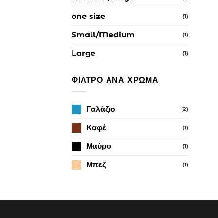
one size
(1)
Small/Medium
(1)
Large
(1)
ΦΊΛΤΡΟ ΑΝΆ ΧΡΏΜΑ
Γαλάζιο
(2)
Καφέ
(1)
Μαύρο
(1)
Μπεζ
(1)