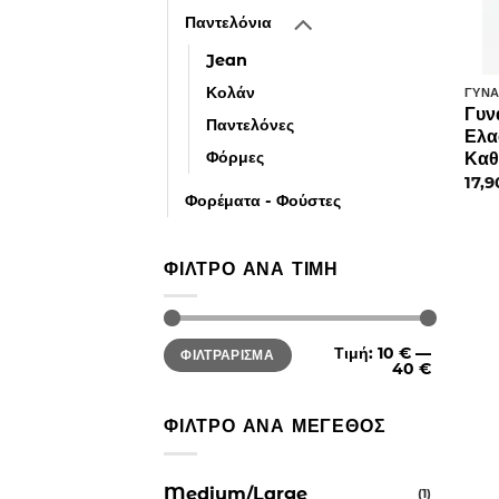
Παντελόνια
Jean
Κολάν
ΓΥΝΑ
Γυν
Παντελόνες
Ελα
Φόρμες
Καθ
17,
Φορέματα - Φούστες
ΦΊΛΤΡΟ ΑΝΆ ΤΙΜΉ
Ελάχιστη
Μέγιστη
Τιμή:
10 €
—
ΦΙΛΤΡΆΡΙΣΜΑ
τιμή
τιμή
40 €
ΦΊΛΤΡΟ ΑΝΆ ΜΈΓΕΘΟΣ
Medium/Large
(1)