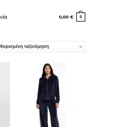
νία
0,00
€
0