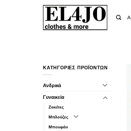
Μετάβαση
στο
Α
περιεχόμενο
ΚΑΤΗΓΟΡΊΕΣ ΠΡΟΪΌΝΤΩΝ
Ανδρικά
Γυναικεία
Ζακέτες
Μπλούζες
Μπουφάν