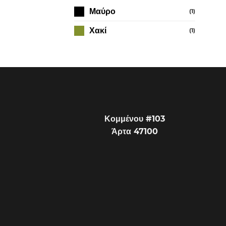
Μαύρο
(1)
Χακί
(1)
Κομμένου #103
Άρτα 47100