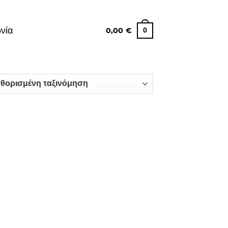
νία
0,00
€
0