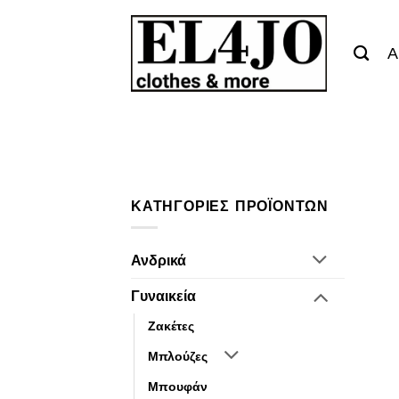
Μετάβαση
στο
Α
περιεχόμενο
ΚΑΤΗΓΟΡΊΕΣ ΠΡΟΪΌΝΤΩΝ
Ανδρικά
Γυναικεία
Ζακέτες
Μπλούζες
Μπουφάν